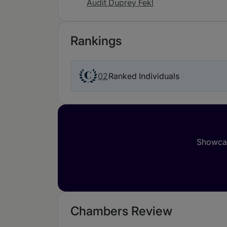
Audit Duprey Fekl
Rankings
02
Ranked Individuals
Showcas
Chambers Review