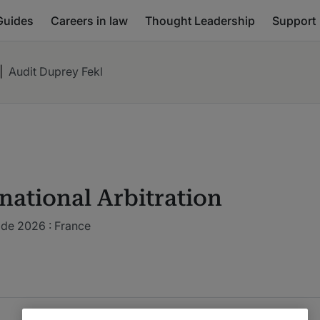
Guides
Careers in law
Thought Leadership
Support
|
Audit Duprey Fekl
national Arbitration
ide 2026 : France