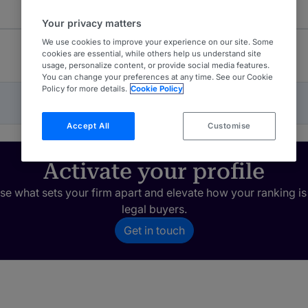
Your privacy matters
We use cookies to improve your experience on our site. Some
cookies are essential, while others help us understand site
usage, personalize content, or provide social media features.
You can change your preferences at any time. See our Cookie
Policy for more details.
Cookie Policy
Accept All
Customise
Activate your profile
e what sets your firm apart and elevate how your ranking is
legal buyers.
Get in touch