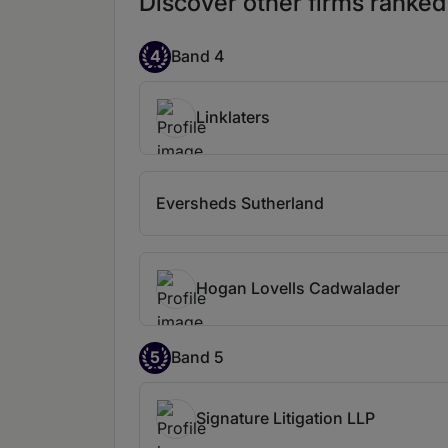
Discover other firms ranked 
4
Band 4
Linklaters
Eversheds Sutherland
Hogan Lovells Cadwalader
5
Band 5
Signature Litigation LLP