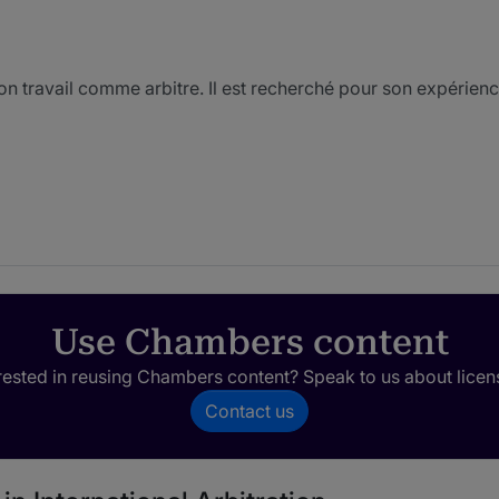
 travail comme arbitre. Il est recherché pour son expérience
le cadre d’arbitrages commerciaux et de litiges relatives deva
tre dans les tribunaux de la CCI.
Pierre Duprey possède un
ique et d'une grande rigueur intellectuelle. Il a une capacité
 l'arbitrage.
J'aime bien Pierre, il est plutôt raisonnable.
Use Chambers content
rested in reusing Chambers content? Speak to us about licen
Contact us