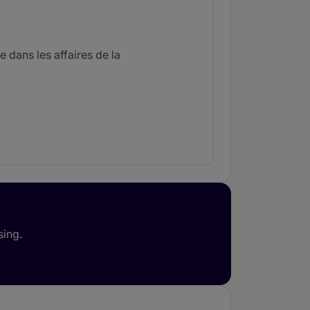
 dans les affaires de la
nt les tribunaux nationaux. Il agit
 talent exceptionnel pour formuler
 acrobatique à travailler avec les
sing.