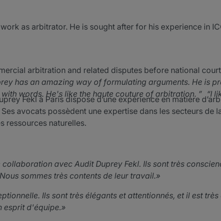
ork as arbitrator. He is sought after for his experience in I
ercial arbitration and related disputes before national court
prey has an amazing way of formulating arguments. He is pr
ith words. He's like the haute couture of arbitration.
I l
Duprey Fekl à Paris dispose d’une expérience en matière d’ar
at. Ses avocats possèdent une expertise dans les secteurs de l
s ressources naturelles.
collaboration avec Audit Duprey Fekl. Ils sont très conscien
Nous sommes très contents de leur travail.
ionnelle. Ils sont très élégants et attentionnés, et il est très
 esprit d'équipe.