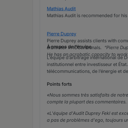
Mathias Audit
Mathias Audit is recommended for his w
Pierre Duprey
Pierre Duprey assists clients with comm
À propos de l’équipe
arbitrator in ICC tribunals.
Pierre Du
He has an acrobatic capacity to work w
L’équipe d’arbitrage international de 
institutionnel entre investisseur et Ét
télécommunications, de l’énergie et de
Points forts
Nous sommes très satisfaits de notre 
compte la plupart des commentaires. 
L'équipe d'Audit Duprey Fekl est except
a pas de problèmes d'ego, toujours un