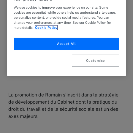
de Counsel.
We use cookies to improve your experience on our site. Some
cookies are essential, while others help us understand site usage,
personalize content, or provide social media features. You can
change your preferences at any time. See our Cookie Policy for
Au sein de l’équipe de droit social du cabinet,
more details.
Cookie Policy
Romain a pu conforter sa pratique du contentieux
individuel et collectif mais également prendre en
Accept All
charge des dossiers de conseil complexes,
notamment en matière de restructuration
Customise
d’entreprises, de négociation collective ou de droit
la sécurité sociale.
La promotion de Romain s’inscrit dans la stratégie
de développement du Cabinet dont la pratique du
droit du travail et de la sécurité sociale est un des
axes majeurs.